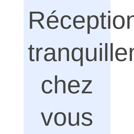
Réceptio
tranquill
chez
vous