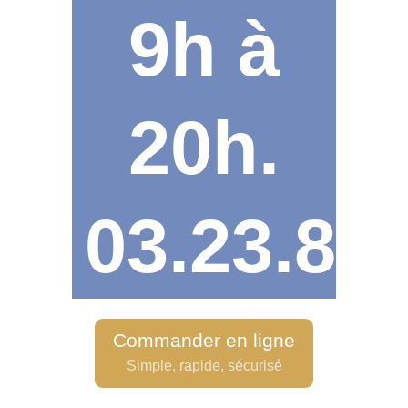
9h à
20h.
03.23.82.
Commander en ligne
Simple, rapide, sécurisé