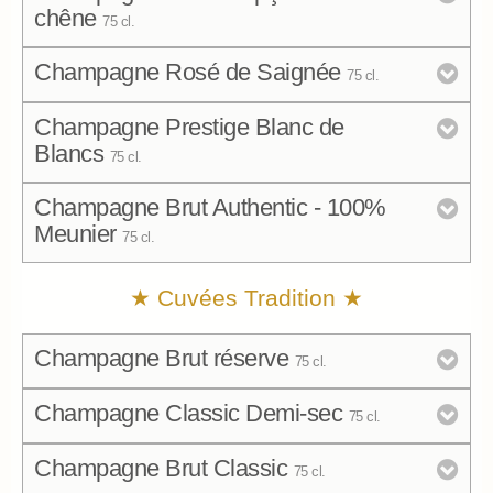
chêne
75 cl.
Champagne Rosé de Saignée
75 cl.
24.
€ TTC
00
Bouteille (75 cl.)
Champagne Prestige Blanc de
22.
€ TTC
00
Blancs
75 cl.
Bouteille (75 cl.)
Champagne Brut Authentic - 100%
22.
€ TTC
00
Meunier
75 cl.
Quantité
Bouteille (75 cl.)
20.
★ Cuvées Tradition ★
Quantité
€ TTC
00
Bouteille (75 cl.)
6
6
Champagne Brut réserve
75 cl.
Quantité
6
6
Champagne Classic Demi-sec
Total
75 cl.
18.
€ TTC
50
Quantité
Bouteille (75 cl.)
Champagne Brut Classic
Total
75 cl.
6
17.
6
€ TTC
00