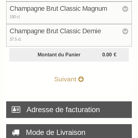
Bouteille (75 cl.)
Champagne Brut Classic Magnum
17.
€ TTC
00
Total
150 cl.
6
6
Bouteille (75 cl.)
Quantité
Champagne Brut Classic Demie
39.
€ TTC
00
Total
37.5 cl.
Quantité
Magnum (150 cl.)
6
6
Montant du Panier
€
10.
Quantité
€ TTC
50
Demi-bouteille (37.5 cl.)
6
6
Total
Suivant
Quantité
6
6
Total
Quantité
Total
Adresse de facturation
Total
6
6
Mode de Livraison