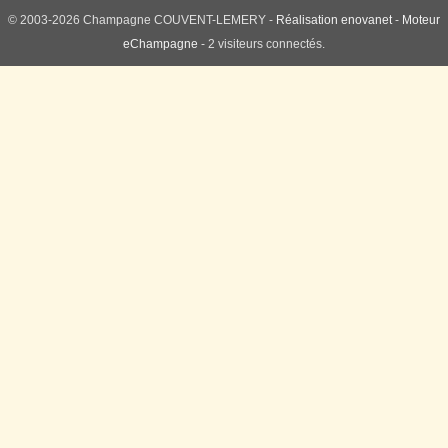
© 2003-2026 Champagne COUVENT-LEMERY -
Réalisation enovanet
-
Moteur
eChampagne
- 2 visiteurs connectés.