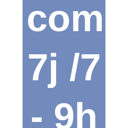
comm
7j /7
- 9h